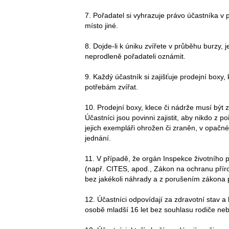
7. Pořadatel si vyhrazuje právo účastníka 
místo jiné.
8. Dojde-li k úniku zvířete v průběhu burzy, j
neprodleně pořadateli oznámit.
9. Každý účastník si zajišťuje prodejní boxy
potřebám zvířat.
10. Prodejní boxy, klece či nádrže musí být 
Účastníci jsou povinni zajistit, aby nikdo z 
jejich exempláři ohrožen či zraněn, v opač
jednání.
11. V případě, že orgán Inspekce životního 
(např. CITES, apod., Zákon na ochranu přír
bez jakékoli náhrady a z porušením zákona 
12. Účastníci odpovídají za zdravotní stav a 
osobě mladší 16 let bez souhlasu rodiče n