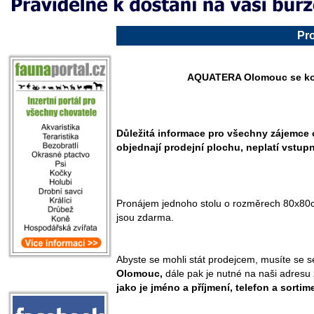
Pro
AQUATERA Olomouc se ko
Důležitá informace pro všechny zájemce o 
objednají prodejní plochu, neplatí vstup
Pronájem jednoho stolu o rozměrech 80x80
jsou zdarma.
Abyste se mohli stát prodejcem, musíte se s
Olomouc,
dále pak je nutné na naši adresu
jako je jméno a příjmení, telefon a sortim