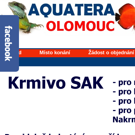
Úvod
Místo konání
Žádost o objednání