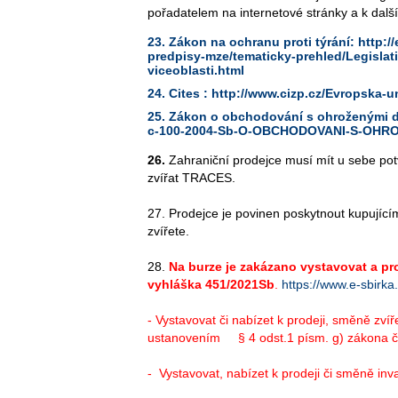
pořadatelem na internetové stránky a k dal
23. Zákon na ochranu proti týrání:
http:/
predpisy-mze/tematicky-prehled/Legisla
viceoblasti.html
24. Cites :
http://www.cizp.cz/Evropska-u
25. Zákon o obchodování s ohroženými d
c-100-2004-Sb-O-OBCHODOVANI-S-OHRO
26.
Zahraniční prodejce musí mít u sebe pot
zvířat TRACES.
27. Prodejce je povinen poskytnout kupujíc
zvířete.
28.
Na burze je zakázano vystavovat a prod
vyhláška 451/2021Sb
.
https://www.e-sbirk
- Vystavovat či nabízet k prodeji, směně zv
ustanovením § 4 odst.1 písm. g) zákona č
- Vystavovat, nabízet k prodeji či směně
inv