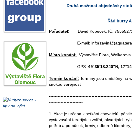
Druhá možnost objednávky stolů j
Řád burzy 
Pořadatel:
David Kopeček, IČ: 7555527
E-mail: info(zavináč)aquateraolom
Místo konání:
Výstavište Flora, Wolkerova
GPS:
49°35'18.240"N, 17°14
Termín konání:
Termíny jsou umístěny na w
širokou veřejnost
--------------------------------------------------------
-----------------------
1. Akce je určena k setkání chovatelů, pěstit
vystavování terarijních zvířat, akvarijních ry
potřeb a pomůcek, krmiv, odborné literatury, a