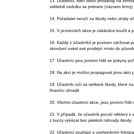
13. Účastníci, kteří zboží prodávají na živno
viditelně cedulku se jménem (názvem firmy) 
14. Pořadatel neručí za škody nebo ztráty 
15. V prostorách akce je zakázáno kouřit a p
16. Každý z účastníků je povinen udržovat p
skončení uvést své prodejní místo do původ
17. Účastníci jsou povinni řídit se pokyny po
18. Na akci je možno propagovat jinou akci
19. Účastník ručí za veškeré škody, které na 
finanční úhradě.
20. Všichni účastníci akce, jsou povinni řídit
21. V případě, že účastník poruší některý 
z burzy vykázat bez jakékoli náhrady škody.
22. Účastníci souhlasí s uveřejněním fotogra