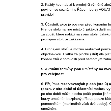
2. Každý kdo nabízí k prodeji či výměně zbož
povinen se seznámit s Řádem burzy AQUAT
pravidel.
3. Účastník akce je povinen před konáním bur
Přenos stolu na jiné místo či jakákoli další
za zboží, které nabízí na svém stole. Jakýk
pronájmu stolu je zakázána.
4. Pronájem stolů je možno realizovat pouze
objednávkou. Platba za plochu (stůl) dle pl
konání trhů v hotovosti před samotným zahá
5.
Aktuální termíny jsou umístěny na ww
pro veřejnost
.
6.
Přejímka rezervovaných ploch (stolů) a
(pozn. v této době si účastníci mohou v
po této době může plochu (stůl) prodat jiné
burzy umožněn bezplatný přístup pouze řádn
pomocníkům (maximálně však dvě osoby). 
umožněn.