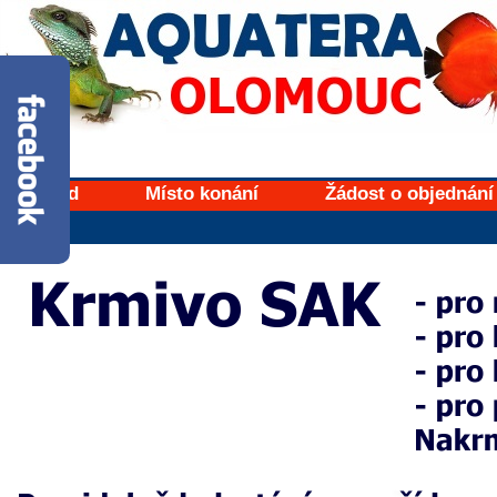
Úvod
Místo konání
Žádost o objednání