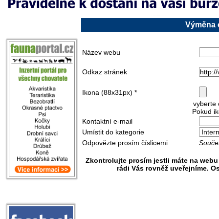
Výměna o
Název webu
Odkaz stránek
Ikona (88x31px) *
vyberte 
Pokud ik
Kontaktní e-mail
Umístit do kategorie
Odpovězte prosím číslicemi
Součet
Zkontrolujte prosím jestli máte na web
rádi Vás rovněž uveřejníme. O